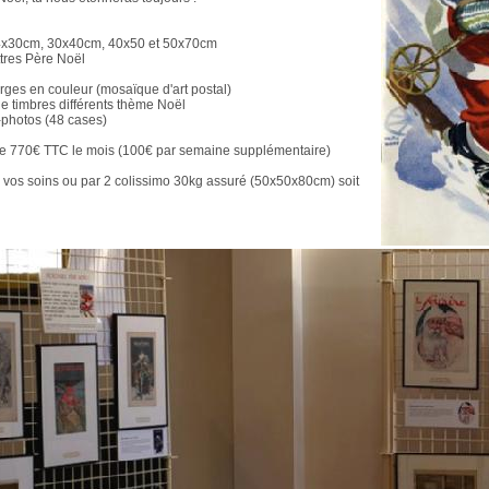
24x30cm, 30x40cm, 40x50 et 50x70cm
ettres Père Noël
erges en couleur (mosaïque d'art postal)
e timbres différents thème Noël
-photos (48 cases)
 de 770€ TTC le mois (100€ par semaine supplémentaire)
 vos soins ou par 2 colissimo 30kg assuré (50x50x80cm) soit