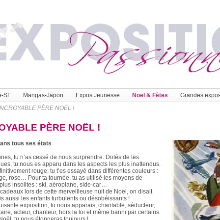
e-SF
Mangas-Japon
Expos Jeunesse
Noël & Fêtes
Grandes expo
INCROYABLE PÈRE NOËL !
OYABLE PÈRE NOËL !
ans tous ses états
ines, tu n’as cessé de nous surprendre. Dotés de tes
ues, tu nous es apparu dans les aspects les plus inattendus.
finitivement rouge, tu t’es essayé dans différentes couleurs :
nge, rose… Pour ta tournée, tu as utilisé les moyens de
plus insolites : ski, aéroplane, side-car…
 cadeaux lors de cette merveilleuse nuit de Noël, on disait
is aussi les enfants turbulents ou désobéissants !
isante exposition, tu nous apparais, charitable, séducteur,
itaire, acteur, chanteur, hors la loi et même banni par certains.
oël, tu nous étonneras toujours !