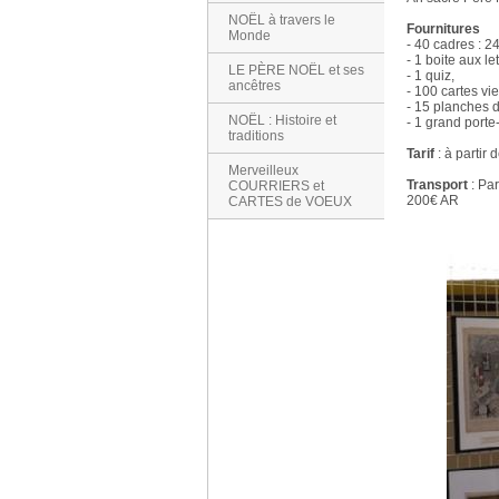
NOËL à travers le
Fournitures
Monde
- 40 cadres : 
- 1 boite aux l
LE PÈRE NOËL et ses
- 1 quiz,
ancêtres
- 100 cartes vi
- 15 planches d
NOËL : Histoire et
- 1 grand porte
traditions
Tarif
: à partir
Merveilleux
Transport
: Par
COURRIERS et
200€ AR
CARTES de VOEUX