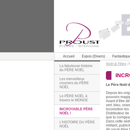
Accueil
Expos (Divers)
Fantastiqu
Noël & Fêtes
/
La fabuleuse histoire
du PÈRE NOËL
INCR
Les merveilleux
courriers du PÈRE
Le Père Noël d
NOËL
Depuis tes orig
Le PÈRE NOËL à
pouvoirs magiq
travers le MONDE
Avant d’être dé
vert, bleu, ora
locomotion les 
INCROYABLE PÈRE
Distributeur de
NOËL !
que tu corrigea
Dans cette sédu
L'HISTOIRE DU PÈRE
militant, public
NOËL
Ah sacré Père N