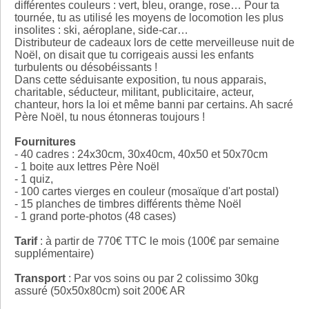
différentes couleurs : vert, bleu, orange, rose… Pour ta
tournée, tu as utilisé les moyens de locomotion les plus
insolites : ski, aéroplane, side-car…
Distributeur de cadeaux lors de cette merveilleuse nuit de
Noël, on disait que tu corrigeais aussi les enfants
turbulents ou désobéissants !
Dans cette séduisante exposition, tu nous apparais,
charitable, séducteur, militant, publicitaire, acteur,
chanteur, hors la loi et même banni par certains. Ah sacré
Père Noël, tu nous étonneras toujours !
Fournitures
- 40 cadres : 24x30cm, 30x40cm, 40x50 et 50x70cm
- 1 boite aux lettres Père Noël
- 1 quiz,
- 100 cartes vierges en couleur (mosaïque d'art postal)
- 15 planches de timbres différents thème Noël
- 1 grand porte-photos (48 cases)
Tarif
: à partir de 770€ TTC le mois (100€ par semaine
supplémentaire)
Transport
: Par vos soins ou par 2 colissimo 30kg
assuré (50x50x80cm) soit 200€ AR